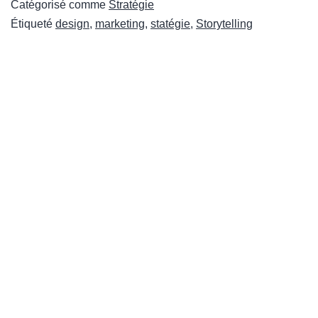
Catégorisé comme
Stratégie
Étiqueté
design
,
marketing
,
statégie
,
Storytelling