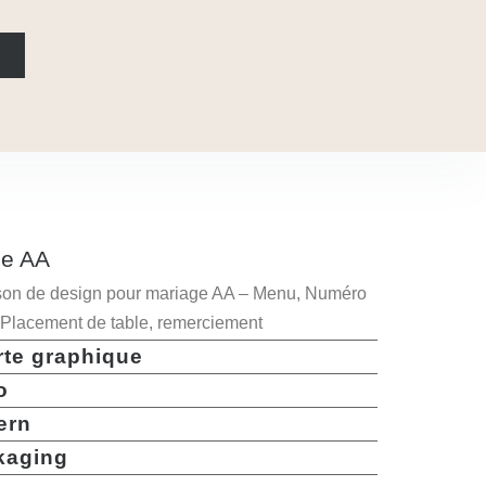
ge AA
son de design pour mariage AA – Menu, Numéro
, Placement de table, remerciement
rte graphique
o
ern
kaging